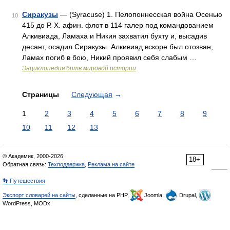
Сиракузы
— (Syracuse) 1. Пелопоннесская война Осенью
10
415 до Р. X. афин. флот в 114 галер под командованием
Алкивиада, Ламаха и Никия захватил бухту и, высадив
десант, осадил Сиракузы. Алкивиад вскоре был отозван,
Ламах погиб в бою, Никий проявил себя слабым …
Энциклопедия битв мировой истории
Страницы
Следующая
→
1
2
3
4
5
6
7
8
9
10
11
12
13
© Академик, 2000-2026
18+
Обратная связь:
Техподдержка
,
Реклама на сайте
👣 Путешествия
Экспорт словарей на сайты
, сделанные на PHP,
Joomla,
Drupal,
WordPress, MODx.