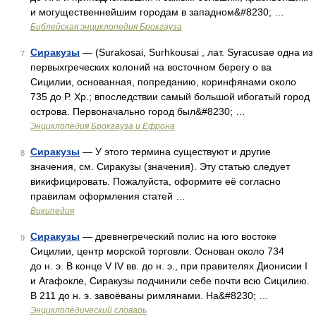
и могущественнейшим городам в западном&#8230; …
Библейская энциклопедия Брокгауза
Сиракузы
— (Surakosai, Surhkousai , лат. Syracusae одна из
7
первыхгреческих колоний на восточном берегу о ва
Сицилии, основанная, попреданию, коринфянами около
735 до Р. Хр.; впоследствии самый большой ибогатый город
острова. Первоначально город был&#8230; …
Энциклопедия Брокгауза и Ефрона
Сиракузы
— У этого термина существуют и другие
8
значения, см. Сиракузы (значения). Эту статью следует
викифицировать. Пожалуйста, оформите её согласно
правилам оформления статей …
Википедия
Сиракузы
— древнегреческий полис на юго востоке
9
Сицилии, центр морской торговли. Основан около 734
до н. э. В конце V IV вв. до н. э., при правителях Дионисии I
и Агафокле, Сиракузы подчинили себе почти всю Сицилию.
В 211 до н. э. завоёваны римлянами. На&#8230; …
Энциклопедический словарь