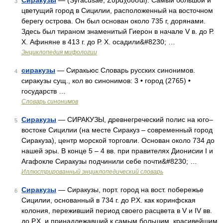
Сиракузы
— (Syracusae, Συραχόυ̃σαι). Самый большой и
3
цветущий город в Сицилии, расположенный на восточном
берегу острова. Он был основан около 735 г, дорянами.
Здесь был тираном знаменитый Гиерон в начале V в. до Р.
X. Афиняне в 413 г. до Р. X. осадили&#8230; …
Энциклопедия мифологии
сиракузы
— Cиракьюс Словарь русских синонимов.
4
сиракузы сущ., кол во синонимов: 3 • город (2765) •
государств …
Словарь синонимов
Сиракузы
— СИРАКУЗЫ, древнегреческий полис на юго–
5
востоке Сицилии (на месте Сиракуз – современный город
Сиракуза), центр морской торговли. Основан около 734 до
нашей эры. В конце 5 – 4 вв. при правителях Дионисии I и
Агафокле Сиракузы подчинили себе почти&#8230; …
Иллюстрированный энциклопедический словарь
Сиракузы
— Сиракузы, порт. город на вост. побережье
6
Сицилии, основанный в 734 г. до Р.Х. как коринфская
колония, переживший период своего расцвета в V и IV вв.
до Р.Х. и принадлежавший к самым большим, красивейшим